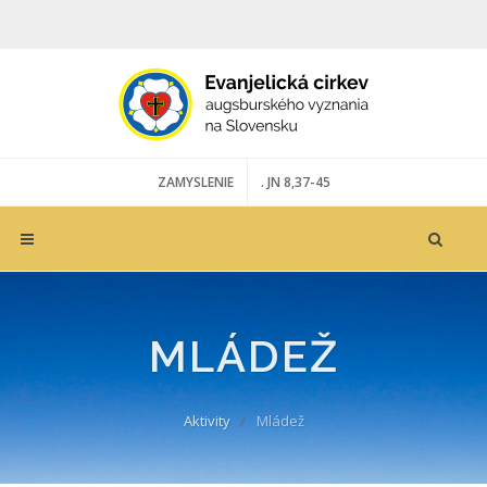
ZAMYSLENIE
. JN 8,37-45
MLÁDEŽ
Aktivity
Mládež