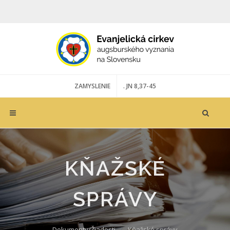
ZAMYSLENIE
. JN 8,37-45
KŇAŽSKÉ
SPRÁVY
Dokumenty/Žiadosti
Kňažské správy