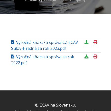
Výročná kňazská správa CZ ECAV
Súľov-Hradná za rok 2023.pdf
Výročná kňazská správa za rok
2022.pdf
© ECAV na Slovensku.