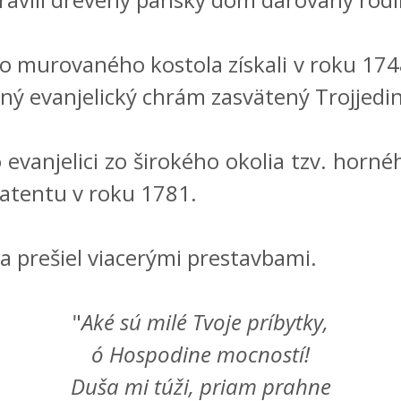
urovaného kostola získali v roku 1748
ný evanjelický chrám zasvätený Trojjed
anjelici zo širokého okolia tzv. horného
patentu v roku 1781.
prešiel viacerými prestavbami.
"
Aké sú milé Tvoje príbytky,
ó Hospodine mocností!
Duša mi túži, priam prahne