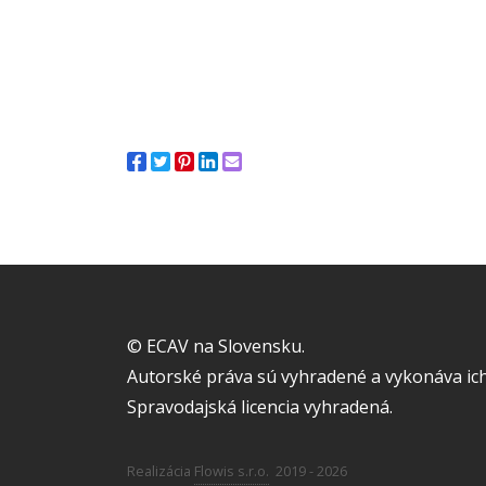
© ECAV na Slovensku.
Autorské práva sú vyhradené a vykonáva ich
Spravodajská licencia vyhradená.
Realizácia
Flowis s.r.o.
2019 - 2026