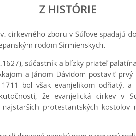
Z HISTÓRIE
 cirkevného zboru v Súľove spadajú do
emepanským rodom Sirmienskych.
1627), súčastník a blízky priateľ palatín
kajom a Jánom Dávidom postaviť prvý e
u 1711 bol však evanjelikom odňatý,
skutočnosti, že evanjelická cirkev v 
 najstarších protestantských kostolov n
ravili drevený panský dom darovaný rod