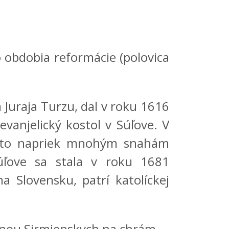
 obdobia reformácie (polovica
a Juraja Turzu, dal v roku 1616
vanjelický kostol v Súľove. V
 a to napriek mnohým snahám
Súľove sa stala v roku 1681
a Slovensku, patrí katolíckej
inou Sirmienskych na chrám.