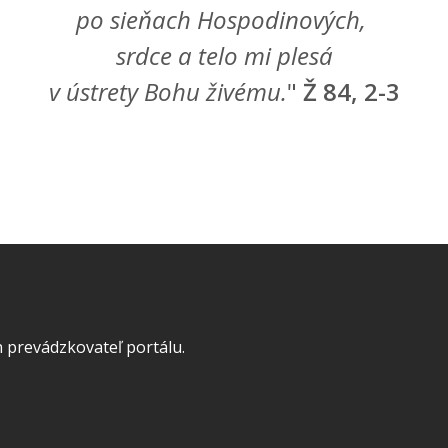
po sieňach Hospodinových,
srdce a telo mi plesá
v ústrety Bohu živému.
"
Ž 84, 2-3
 prevádzkovateľ portálu.