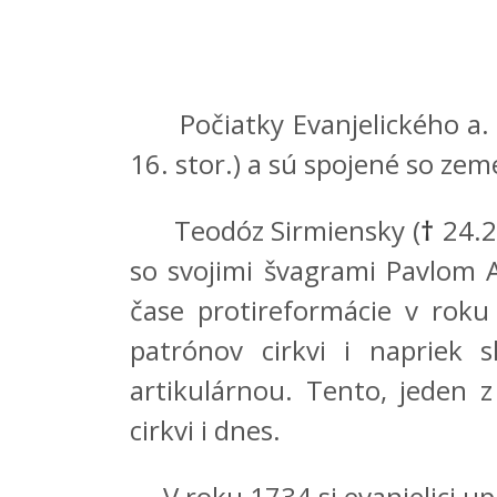
Počiatky Evanjelického a. v.
16. stor.) a sú spojené so z
Teodóz Sirmiensky (
†
24.2.
so svojimi švagrami Pavlom A
čase protireformácie v rok
patrónov cirkvi i napriek 
artikulárnou. Tento, jeden z
cirkvi i dnes.
V roku 1734 si evanjelici up