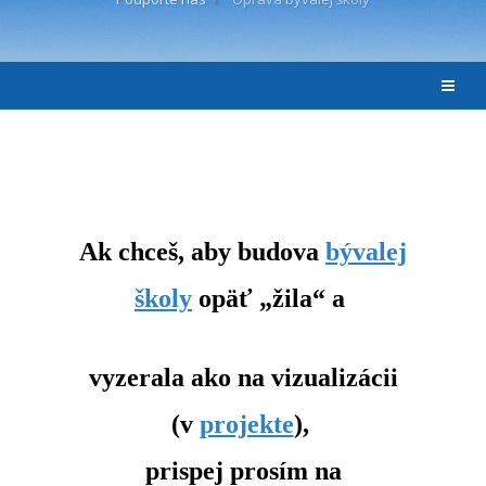
Ak chceš, aby budova
bývalej
školy
opäť „žila“ a
vyzerala ako na vizualizácii
(v
projekte
),
prispej prosím na