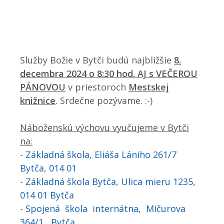
Služby Božie v Bytči budú najbližšie
8.
decembra 2024 o 8:30 hod.
AJ s VEČEROU
PÁNOVOU
v priestoroch
Mestskej
knižnice
. Srdečne pozývame. :-)
Náboženskú výchovu vyučujeme v Bytči
na:
-
Základná škola, Eliáša Lániho 261/7
Bytča, 014 01
-
Základná škola Bytča, Ulica mieru 1235,
014 01 Bytča
-
Spojená škola internátna, Mičurova
364/1, Bytča
,