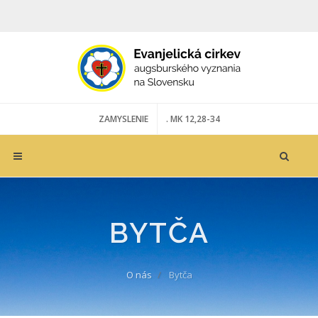
ZAMYSLENIE
. MK 12,28-34
BYTČA
O nás
Bytča