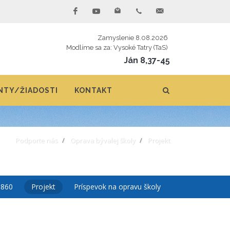
Zamyslenie 8.08.2026
Modlíme sa za: Vysoké Tatry (TaS)
Ján 8,37-45
TY/ŽIADOSTI
KONTAKT
Podporte nás
Oprava bývalej školy
Projekt
1860
Projekt
Príspevok na opravu školy