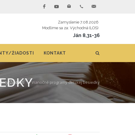
Zamyslenie 7.08.2026
Modlíme sa za: Východná (LOS)
Ján 8,31-36
TY/ŽIADOSTI
KONTAKT
IEDKY
nty/Žiadosti
Vianočné programy detskej besiedky