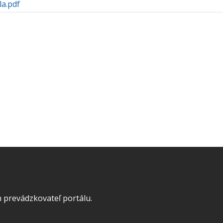
la.pdf
 prevádzkovateľ portálu.