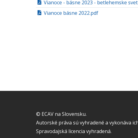
Vianoce - básne 2023 - betlehemske svet
Vianoce básne 2022.pdf
© ECAV na Slovensku.
Autorské práva sú vyhradené a vykonáva ich
Spravodajská licencia vyhradená.